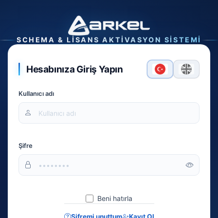
SCHEMA & LISANS AKTIVASYON SISTEMI
Hesabınıza Giriş Yapın
Kullanıcı adı
Şifre
Beni hatırla
Şifremi unuttum
Kayıt Ol